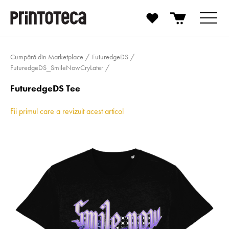
Cumpără din Marketplace
FuturedgeDS
FuturedgeDS_­SmileN­ow­Cry­Later
FuturedgeDS Tee
Fii primul care a revizuit acest articol