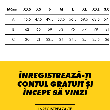
Mărimi
XXS
XS
S
M
L
XL
XXL
3X
A
45.5
47.5
49.5
53.5
56.5
59.5
63.5
67.
B
62
65
69
73
75
77
79
81
C
20
21
22.5
24
24.5
25
25.5
26
ÎNREGISTREAZĂ-ȚI
CONTUL GRATUIT ȘI
ÎNCEPE SĂ VINZI
ÎNREGISTREAZA-TE