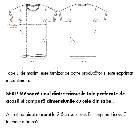
Tabelul de mărimi este furnizat de către producător și este exprimat
în centimetri.
SFAT! Măsoară unul dintre tricourile tale preferate de
acasă și compară dimensiunile cu cele din tabel.
A - lătime piept măsurat la 2,5cm sub-braț, B - lungime tricou, C -
lungime mânecă