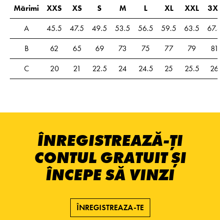
Mărimi
XXS
XS
S
M
L
XL
XXL
3X
A
45.5
47.5
49.5
53.5
56.5
59.5
63.5
67.
B
62
65
69
73
75
77
79
81
C
20
21
22.5
24
24.5
25
25.5
26
ÎNREGISTREAZĂ-ȚI
CONTUL GRATUIT ȘI
ÎNCEPE SĂ VINZI
ÎNREGISTREAZA-TE