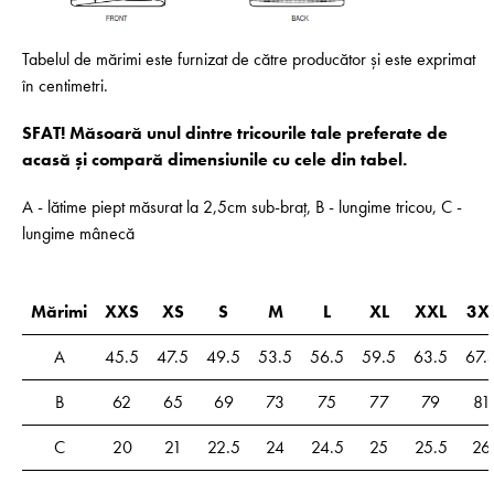
Tabelul de mărimi este furnizat de către producător și este exprimat
în centimetri.
SFAT! Măsoară unul dintre tricourile tale preferate de
acasă și compară dimensiunile cu cele din tabel.
A - lătime piept măsurat la 2,5cm sub-braț, B - lungime tricou, C -
lungime mânecă
Mărimi
XXS
XS
S
M
L
XL
XXL
3X
A
45.5
47.5
49.5
53.5
56.5
59.5
63.5
67.
B
62
65
69
73
75
77
79
81
C
20
21
22.5
24
24.5
25
25.5
26