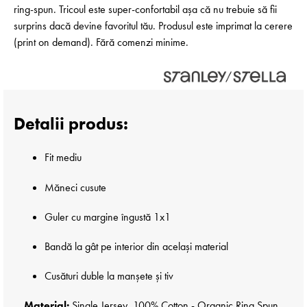
ring-spun. Tricoul este super-confortabil așa că nu trebuie să fii
surprins dacă devine favoritul tău. Produsul este imprimat la cerere
(print on demand). Fără comenzi minime.
Detalii produs:
Fit mediu
Măneci cusute
Guler cu margine îngustă 1x1
Bandă la gât pe interior din același material
Cusături duble la manșete și tiv
Material:
Single Jersey, 100% Cotton - Organic Ring Spun