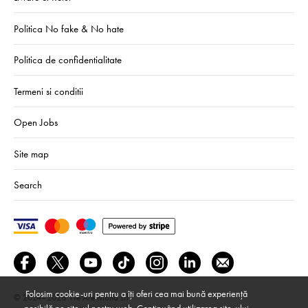
Politica No fake & No hate
Politica de confidentialitate
Termeni si conditii
Open Jobs
Site map
Search
Folosim cookie-uri pentru a îți oferi cea mai bună experiență
© 2024–2026
We Are Mono srl