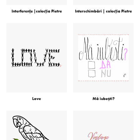
Interferenţe |colecţia Pietre
Interschimbări | colecţia Pietre
Love
Mă iubeşti?