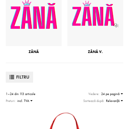
ZÂNĂ
ZÂNĂ V.
FILTRU
1–24 din 113 articole
Vedere:
24 pe pagină
Preturi:
incl. TVA
Sortează după:
Relevanţă