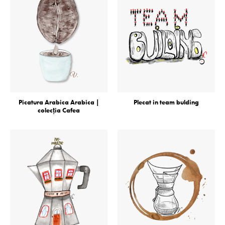
Picatura Arabica Arabica |
Plecat in team bulding
colecţia Cafea