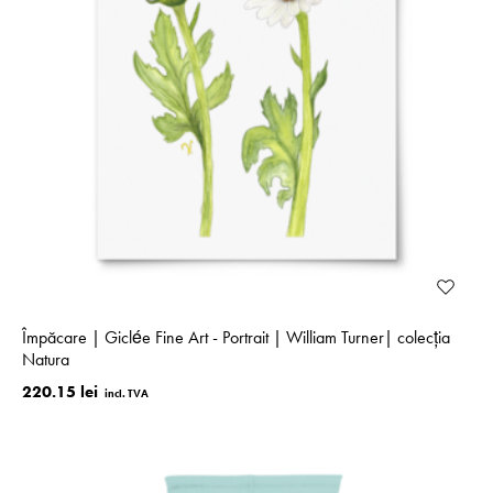
Împăcare | Giclée Fine Art - Portrait | William Turner| colecţia
Natura
220.15 lei