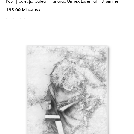
Pour | colecţia Cafea |Hanorac Unisex Essential | Drummer
195.00 lei