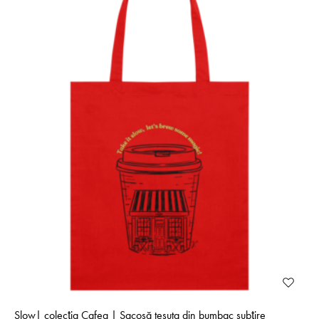
Slow| colecţia Cafea | Sacoșă tesuta din bumbac subţire