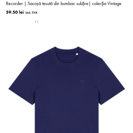
Recorder | Sacoșă tesută din bumbac subţire| colecţia Vintage
59.50 lei
+1