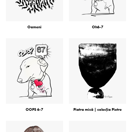
Oameni
Oh6-7
OOPS 6-7
Piatra mică | colecţia Pietre