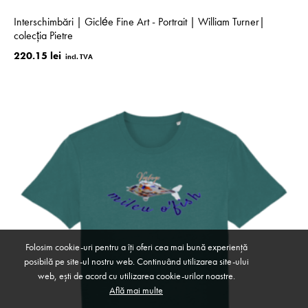
Interschimbări | Giclée Fine Art - Portrait | William Turner|
colecţia Pietre
220.15 lei
Folosim cookie-uri pentru a îți oferi cea mai bună experiență
posibilă pe site-ul nostru web. Continuând utilizarea site-ului
web, ești de acord cu utilizarea cookie-urilor noastre.
Află mai multe