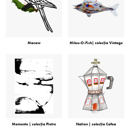
Macaw
Mileu-O-Fish| colecţia Vintage
Momente | colecţia Pietre
Nation | colecţia Cafea