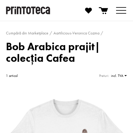
Cumpără din Marketplace
Aartilicious-Veronica Cozma
Bob Arabica prajit|
colecţia Cafea
1 articol
Preturi:
incl. TVA