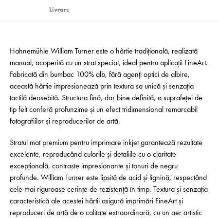
Livrare
Hahnemühle William Turner este o hârtie tradițională, realizată
manual, acoperită cu un strat special, ideal pentru aplicații FineArt.
Fabricată din bumbac 100% alb, fără agenți optici de albire,
această hârtie impresionează prin textura sa unică și senzația
tactilă deosebită. Structura fină, dar bine definită, a suprafeței de
tip felt conferă profunzime și un efect tridimensional remarcabil
fotografiilor și reproducerilor de artă.
Stratul mat premium pentru imprimare inkjet garantează rezultate
excelente, reproducând culorile și detaliile cu o claritate
excepțională, contraste impresionante și tonuri de negru
profunde. William Turner este lipsită de acid și lignină, respectând
cele mai riguroase cerințe de rezistență în timp. Textura și senzația
caracteristică ale acestei hârtii asigură imprimări FineArt și
reproduceri de artă de o calitate extraordinară, cu un aer artistic