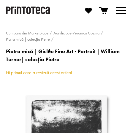
Cumpără din Marketplace
Aartilicious-Veronica Cozma
Piatra mică | colecţia Pietre
Piatra mică | Giclée Fine Art - Portrait | William
Turner| colecţia Pietre
Fii primul care a revizuit acest articol