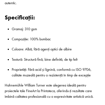
autentic.
Specificații:
Gramaj: 310 gsm
Compoziție: 100% bumbac
Culoare: Albă, fără agenți optici de albire
Textură: Structură fină, bine definită, de tip felt
Proprietăți: Fără acid și lignină, conformă cu ISO 9706,
calitate muzeală pentru o rezistență în timp de excepție
Hahnemühle William Turner este alegerea ideală pentru
proiectele tale FineArt la Printoteca, oferindu-ți rezultate care
îmbină calitatea profesională cu o expresivitate artistică unică.