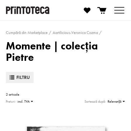
Cumpără din Marketplace
Aartilicious-Veronica Cozma
Momente | colecţia
Pietre
FILTRU
2 articole
Preturi:
incl. TVA
Sortează după:
Relevanţă