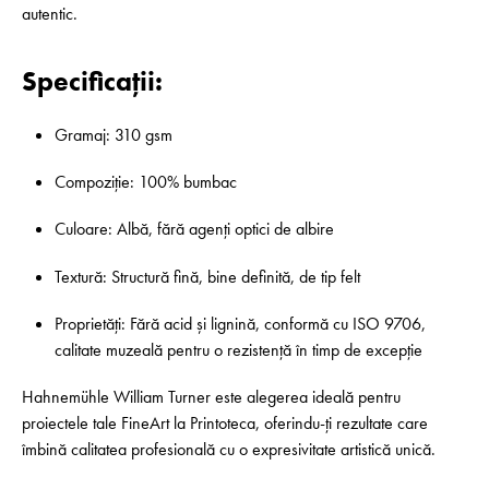
autentic.
Specificații:
Gramaj: 310 gsm
Compoziție: 100% bumbac
Culoare: Albă, fără agenți optici de albire
Textură: Structură fină, bine definită, de tip felt
Proprietăți: Fără acid și lignină, conformă cu ISO 9706,
calitate muzeală pentru o rezistență în timp de excepție
Hahnemühle William Turner este alegerea ideală pentru
proiectele tale FineArt la Printoteca, oferindu-ți rezultate care
îmbină calitatea profesională cu o expresivitate artistică unică.