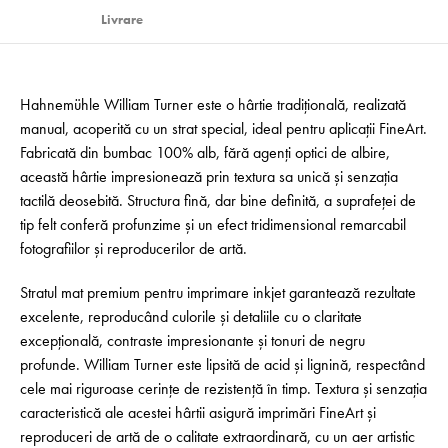
Livrare
Hahnemühle William Turner este o hârtie tradițională, realizată
manual, acoperită cu un strat special, ideal pentru aplicații FineArt.
Fabricată din bumbac 100% alb, fără agenți optici de albire,
această hârtie impresionează prin textura sa unică și senzația
tactilă deosebită. Structura fină, dar bine definită, a suprafeței de
tip felt conferă profunzime și un efect tridimensional remarcabil
fotografiilor și reproducerilor de artă.
Stratul mat premium pentru imprimare inkjet garantează rezultate
excelente, reproducând culorile și detaliile cu o claritate
excepțională, contraste impresionante și tonuri de negru
profunde. William Turner este lipsită de acid și lignină, respectând
cele mai riguroase cerințe de rezistență în timp. Textura și senzația
caracteristică ale acestei hârtii asigură imprimări FineArt și
reproduceri de artă de o calitate extraordinară, cu un aer artistic