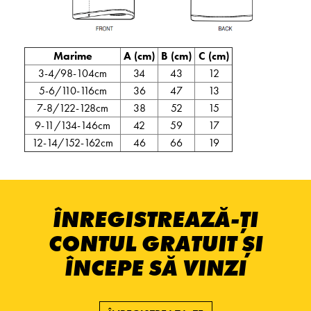
Marime
A (cm)
B (cm)
C (cm)
3-4/98-104cm
34
43
12
5-6/110-116cm
36
47
13
7-8/122-128cm
38
52
15
9-11/134-146cm
42
59
17
12-14/152-162cm
46
66
19
ÎNREGISTREAZĂ-ȚI
CONTUL GRATUIT ȘI
ÎNCEPE SĂ VINZI