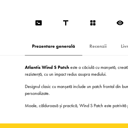
Prezentare generală
Recenzii
Liv
Atlantis Wind S Patch
este o căciulă cu manșetă, creată p
rezistență, cu un impact redus asupra mediului.
Designul clasic cu manșetă include un patch frontal din bum
personalizate.
Moale, călduroasă și practică, Wind S Patch este potrivită pe