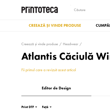
CREEAZĂ ȘI VINDE PRODUSE
CUMPĂR
Creează și vinde produse
Headwear
Atlantis Căciulă W
Fii primul care a revizuit acest articol
Editor de Design
Print DTF
Față