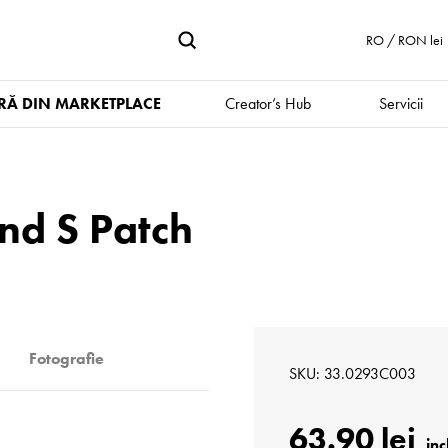
RO / RON lei
Ă DIN MARKETPLACE
Creator’s Hub
Servicii
ind S Patch
Fotografie
SKU
33.0293C003
63.90 lei