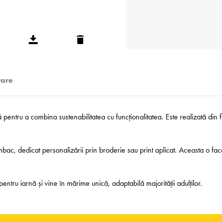
rare
entru a combina suste­nabi­litatea cu funcț­ionalitatea. Este realizată din fi
bac, dedicat personalizării prin broderie sau print aplicat. Aceasta o fac
ntru iarnă și vine în mărime unică, adaptabilă majorității adulților.