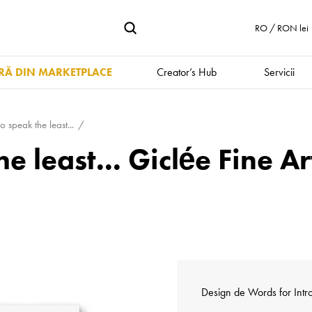
RO / RON lei
Ă DIN MARKETPLACE
Creator’s Hub
Servicii
 speak the least...
 least... Giclée Fine Art
Design de
Words for Intr