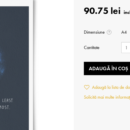
90.75 lei
Dimensiune
A4
?
Cantitate
ADAUGĂ ÎN COȘ
Adaugă la lista de do
Solicită mai multe informaț