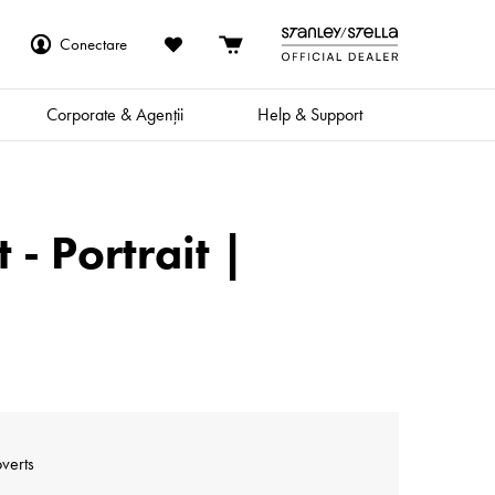
Conectare
Corporate & Agenții
Help & Support
 - Portrait |
overts