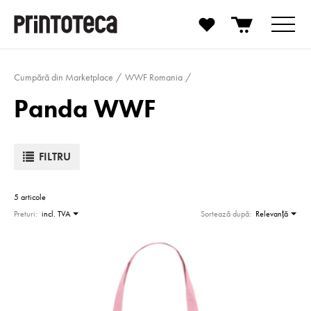
Cumpără din Marketplace
WWF Romania
Panda WWF
FILTRU
5 articole
Preturi:
incl. TVA
Sortează după:
Relevanţă