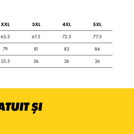
XXL
3XL
4XL
5XL
63.5
67.5
72.5
77.5
79
81
83
84
25.5
26
26
26
TUIT ȘI