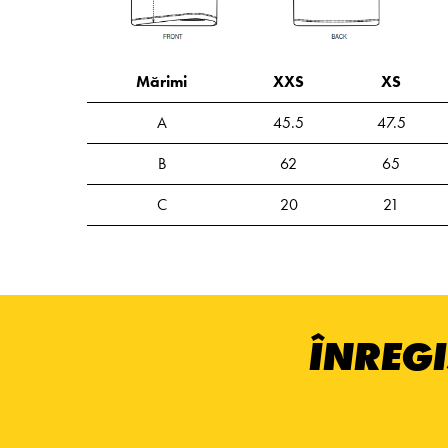
Mărimi
XXS
XS
A
45.5
47.5
B
62
65
C
20
21
ÎNREGI