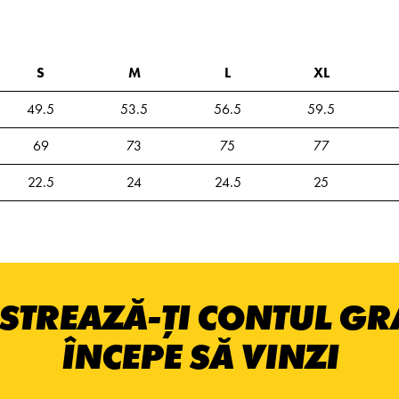
S
M
L
XL
49.5
53.5
56.5
59.5
69
73
75
77
22.5
24
24.5
25
STREAZĂ-ȚI CONTUL GRA
ÎNCEPE SĂ VINZI