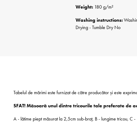
Weight:
180 g/m²
Washing instructions:
Washing
Drying - Tumble Dry No
Tabelul de mărimi este furnizat de către producător și este exprim
SFAT! Măsoară unul dintre tricourile tale preferate de a
A - lătime piept măsurat la 2,5cm sub-braț, B - lungime tricou, C