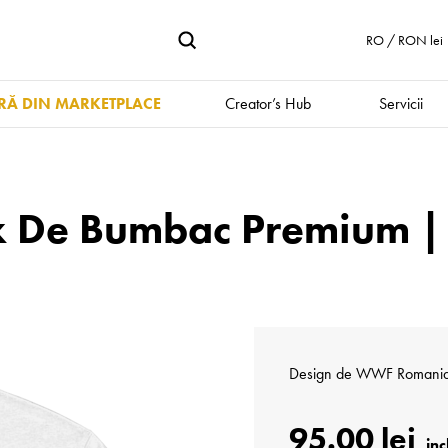
RO / RON lei
Ă DIN MARKETPLACE
Creator’s Hub
Servicii
ex De Bumbac Premium | 
Design de
WWF Romani
95.00 lei