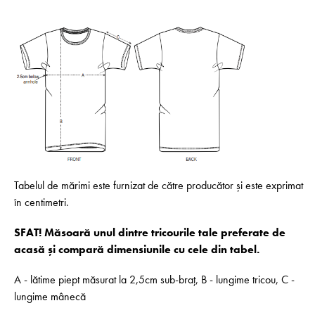
Tabelul de mărimi este furnizat de către producător și este exprimat
în centimetri.
SFAT! Măsoară unul dintre tricourile tale preferate de
acasă și compară dimensiunile cu cele din tabel.
A - lătime piept măsurat la 2,5cm sub-braț, B - lungime tricou, C -
lungime mânecă