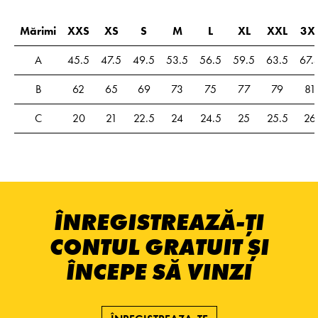
Mărimi
XXS
XS
S
M
L
XL
XXL
3X
A
45.5
47.5
49.5
53.5
56.5
59.5
63.5
67.
B
62
65
69
73
75
77
79
81
C
20
21
22.5
24
24.5
25
25.5
26
ÎNREGISTREAZĂ-ȚI
CONTUL GRATUIT ȘI
ÎNCEPE SĂ VINZI