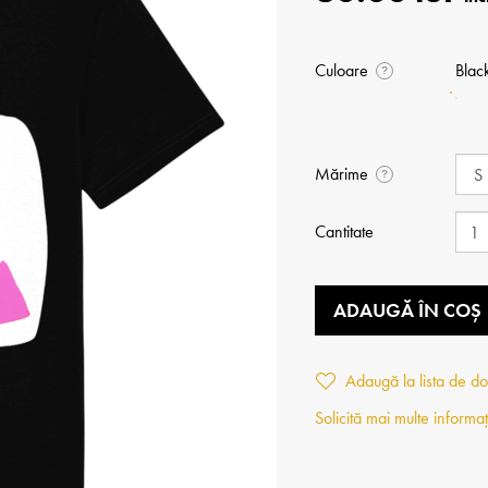
Culoare
Blac
?
Mărime
?
Cantitate
ADAUGĂ ÎN COȘ
Adaugă la lista de do
Solicită mai multe informaț