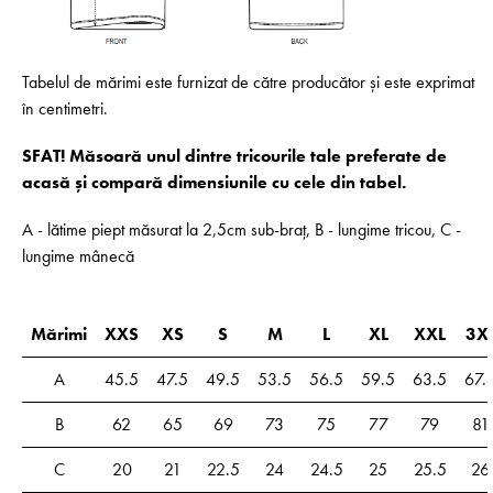
Tabelul de mărimi este furnizat de către producător și este exprimat
în centimetri.
SFAT! Măsoară unul dintre tricourile tale preferate de
acasă și compară dimensiunile cu cele din tabel.
A - lătime piept măsurat la 2,5cm sub-braț, B - lungime tricou, C -
lungime mânecă
Mărimi
XXS
XS
S
M
L
XL
XXL
3X
A
45.5
47.5
49.5
53.5
56.5
59.5
63.5
67.
B
62
65
69
73
75
77
79
81
C
20
21
22.5
24
24.5
25
25.5
26