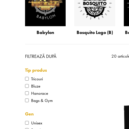
Babylon
Bosquito Logo (B)
B
FILTREAZĂ DUPĂ
20 articol
Tip produs
Tricouri
Bluze
Hanorace
Bags & Gym
Gen
Unisex