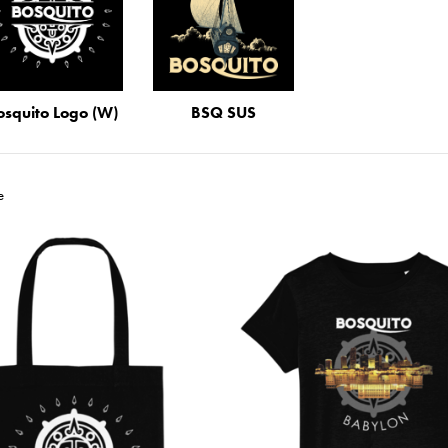
osquito Logo (W)
BSQ SUS
e