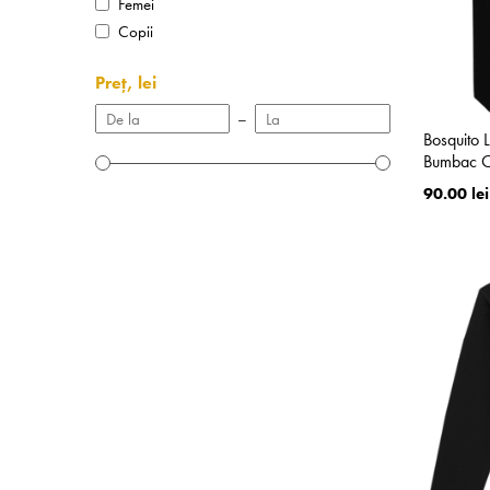
Femei
Copii
Preț, lei
–
Bosquito 
Bumbac O
90.00 lei