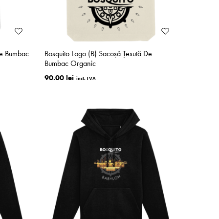
 De Bumbac
Bosquito Logo (B) Sacoșă Țesută De
Bumbac Organic
90.00 lei