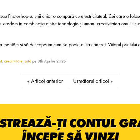
au Photoshop-u, unii chiar o compară cu electri­cita­teal. Cei care o folose
 credem în combinația dintre tehnologie și uman: creativitatea omului susțin
imentăm și să descoperim cum ne poate ajuta concret. Viitorul printului e
nt
,
creativitate
,
artă
pe
8th Aprilie 2025
« Articol anterior
Următorul articol »
STREAZĂ-ȚI CONTUL GRA
ÎNCEPE SĂ VINZI