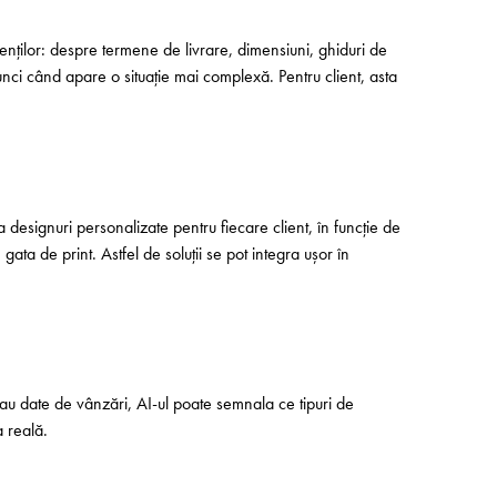
ienților: despre termene de livrare, dimensiuni, ghiduri de
unci când apare o situație mai complexă. Pentru client, asta
esignuri personalizate pentru fiecare client, în funcție de
ata de print. Astfel de soluții se pot integra ușor în
sau date de vânzări, AI-ul poate semnala ce tipuri de
a reală.