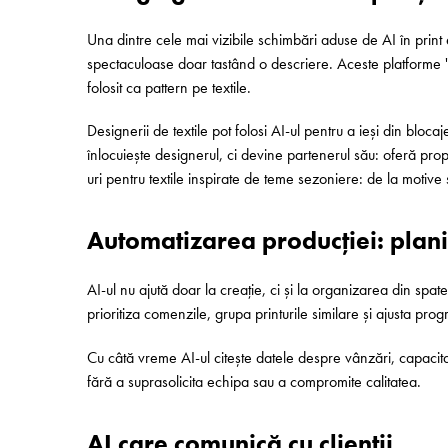
Una dintre cele mai vizibile schimbări aduse de AI în prin
spectaculoase doar tastând o descriere. Aceste platforme "i
folosit ca pattern pe textile.
Designerii de textile pot folosi AI-ul pentru a ieși din blo
înlocuiește designerul, ci devine partenerul său: oferă pro
uri pentru textile inspirate de teme sezoniere: de la motive
Automatizarea producției: plani
AI-ul nu ajută doar la creație, ci și la organizarea din spat
prioritiza comenzile, grupa printurile similare și ajusta pro
Cu câtă vreme AI-ul citește datele despre vânzări, capacita
fără a suprasolicita echipa sau a compromite calitatea.
AI care comunică cu clienții