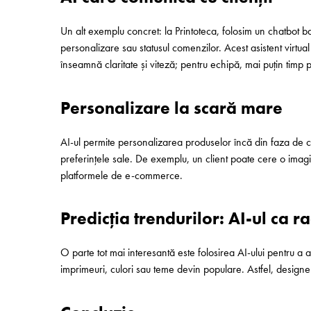
Un alt exemplu concret: la Printoteca, folosim un chatbot ba
personalizare sau statusul comenzilor. Acest asistent virtua
înseamnă claritate și viteză; pentru echipă, mai puțin timp pi
Personalizare la scară mare
AI-ul permite personalizarea produselor încă din faza de c
preferințele sale. De exemplu, un client poate cere o imagine
platformele de e-commerce.
Predicția trendurilor: AI-ul ca ra
O parte tot mai interesantă este folosirea AI-ului pentru a
imprimeuri, culori sau teme devin populare. Astfel, designeri