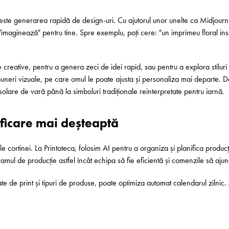
t este generarea rapidă de design-uri. Cu ajutorul unor unelte ca Midjourn
maginează" pentru tine. Spre exemplu, poți cere: "un imprimeu floral inspir
caje creative, pentru a genera zeci de idei rapid, sau pentru a explora stil
puneri vizuale, pe care omul le poate ajusta și personaliza mai departe. 
 solare de vară până la simboluri tradiționale reinterpretate pentru iarnă.
ficare mai deșteaptă
ele cortinei. La Printoteca, folosim AI pentru a organiza și planifica produ
gramul de producție astfel încât echipa să fie eficientă și comenzile să aju
te de print și tipuri de produse, poate optimiza automat calendarul zilni