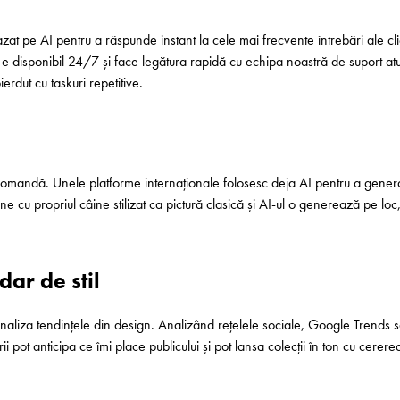
zat pe AI pentru a răspunde instant la cele mai frecvente întrebări ale cl
l e disponibil 24/7 și face legătura rapidă cu echipa noastră de suport at
erdut cu taskuri repetitive.
omandă. Unele platforme internaționale folosesc deja AI pentru a genera d
 cu propriul câine stilizat ca pictură clasică și AI-ul o generează pe loc, g
dar de stil
 analiza tendințele din design. Analizând rețelele sociale, Google Trends 
i pot anticipa ce îmi place publicului și pot lansa colecții în ton cu cerere