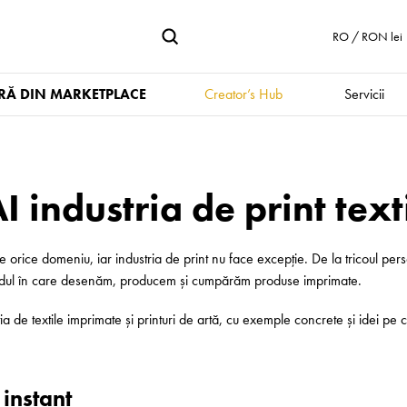
RO / RON lei
Ă DIN MARKETPLACE
Creator’s Hub
Servicii
industria de print textil
 orice domeniu, iar industria de print nu face excepție. De la tricoul perso
odul în care desenăm, producem și cumpărăm produse imprimate.
 de textile imprimate și printuri de artă, cu exemple concrete și idei pe ca
 instant