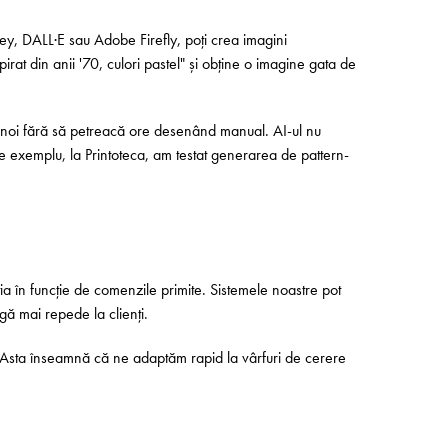
ey, DALL·E sau Adobe Firefly, poți crea imagini
at din anii '70, culori pastel" și obține o imagine gata de
uri noi fără să petreacă ore desenând manual. AI-ul nu
De exemplu, la Printoteca, am testat generarea de pattern-
cția în funcție de comenzile primite. Sistemele noastre pot
ngă mai repede la clienți.
c. Asta înseamnă că ne adaptăm rapid la vârfuri de cerere