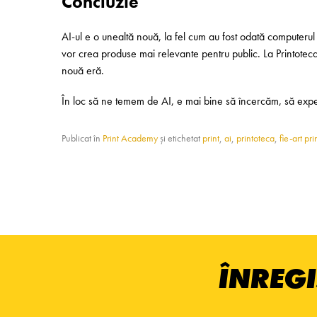
Concluzie
AI-ul e o unealtă nouă, la fel cum au fost odată computerul s
vor crea produse mai relevante pentru public. La Printoteca,
nouă eră.
În loc să ne temem de AI, e mai bine să încercăm, să exper
Publicat în
Print Academy
și etichetat
print
,
ai
,
printoteca
,
fie-art pri
ÎNREGI