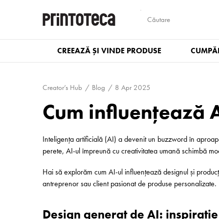
CREEAZĂ ȘI VINDE PRODUSE
CUMPĂR
Creator’s Hub
Blog
8 Apr 2025
Cum influențează AI 
Inteligența artificială (AI) a devenit un buzzword în aproape
perete, AI-ul împreună cu creativitatea umană schimbă m
Hai să explorăm cum AI-ul influențează designul și producția
antreprenor sau client pasionat de produse personalizate.
Design generat de AI: inspirație