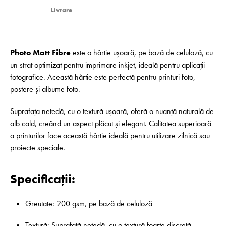
Livrare
Photo Matt Fibre
este o hârtie ușoară, pe bază de celuloză, cu
un strat optimizat pentru imprimare inkjet, ideală pentru aplicații
fotografice. Această hârtie este perfectă pentru printuri foto,
postere și albume foto.
Suprafața netedă, cu o textură ușoară, oferă o nuanță naturală de
alb cald, creând un aspect plăcut și elegant. Calitatea superioară
a printurilor face această hârtie ideală pentru utilizare zilnică sau
proiecte speciale.
Specificații:
Greutate: 200 gsm, pe bază de celuloză
Textură: Suprafață netedă, cu o textură foarte discretă