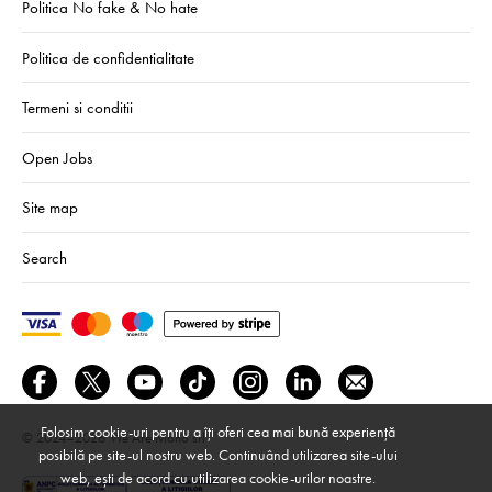
Politica No fake & No hate
Politica de confidentialitate
Termeni si conditii
Open Jobs
Site map
Search
Folosim cookie-uri pentru a îți oferi cea mai bună experiență
© 2024–2026
We Are Mono srl
posibilă pe site-ul nostru web. Continuând utilizarea site-ului
web, ești de acord cu utilizarea cookie-urilor noastre.