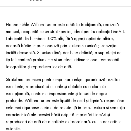
Hahnemühle William Turner este o hârtie tradițională, realizată
manual, acoperită cu un strat special, ideal pentru aplicații FineArt.
Fabricată din bumbac 100% alb, fără agenți optici de albire,
această hârtie impresionează prin textura sa unică și senzația
tactilă deosebită. Structura fină, dar bine definită, a suprafeței de
tip felt conferă profunzime și un efect tridimensional remarcabil
fotografiilor și reproducerilor de artă.
Stratul mat premium pentru imprimare inkjet garantează rezultate
excelente, reproducând culorile și detaliile cu o claritate
excepțională, contraste impresionante și tonuri de negru
profunde. William Turner este lipsită de acid și lignină, respectând
cele mai riguroase cerințe de rezistență în timp. Textura și senzația
caracteristică ale acestei hârtii asigură imprimări FineArt și
reproduceri de artă de o calitate extraordinară, cu un aer artistic
autentic.