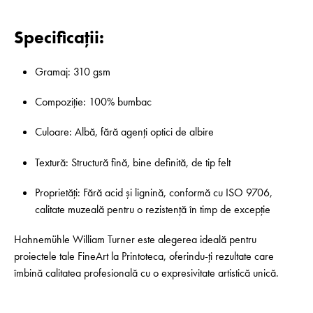
Specificații:
Gramaj: 310 gsm
Compoziție: 100% bumbac
Culoare: Albă, fără agenți optici de albire
Textură: Structură fină, bine definită, de tip felt
Proprietăți: Fără acid și lignină, conformă cu ISO 9706,
calitate muzeală pentru o rezistență în timp de excepție
Hahnemühle William Turner este alegerea ideală pentru
proiectele tale FineArt la Printoteca, oferindu-ți rezultate care
îmbină calitatea profesională cu o expresivitate artistică unică.