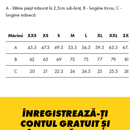
A - lătime piept măsurat la 2,5cm sub-braț, B - lungime tricou, C -
lungime mânecă
Mărimi
XXS
XS
S
M
L
XL
XXL
3X
A
45.5
47.5
49.5
53.5
56.5
59.5
63.5
67.
B
62
65
69
73
75
77
79
81
C
20
21
22.5
24
24.5
25
25.5
26
ÎNREGISTREAZĂ-ȚI
CONTUL GRATUIT ȘI