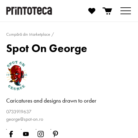
Cumpără din Marketplace
Spot On George
Caricatures and designs drawn to order
0733919637
george@spot-on.ro