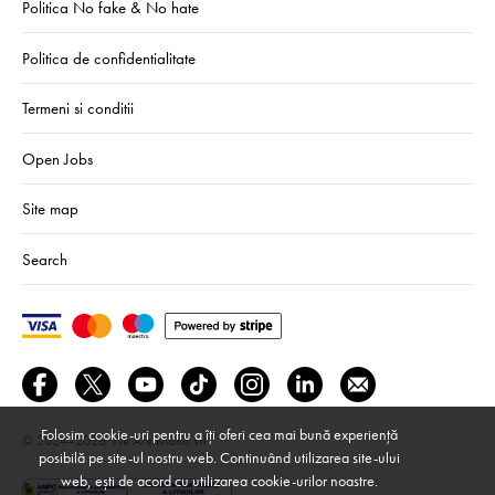
Politica No fake & No hate
Politica de confidentialitate
Termeni si conditii
Open Jobs
Site map
Search
Folosim cookie-uri pentru a îți oferi cea mai bună experiență
© 2024–2026
We Are Mono srl
posibilă pe site-ul nostru web. Continuând utilizarea site-ului
web, ești de acord cu utilizarea cookie-urilor noastre.