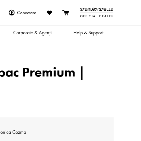
Conectare
Corporate & Agenții
Help & Support
mbac Premium |
eronica Cozma