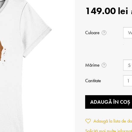
149.00 lei
Culoare
?
Mărime
?
Cantitate
ADAUGĂ ÎN COȘ
Adaugă la lista de do
Solicită mai multe informaț