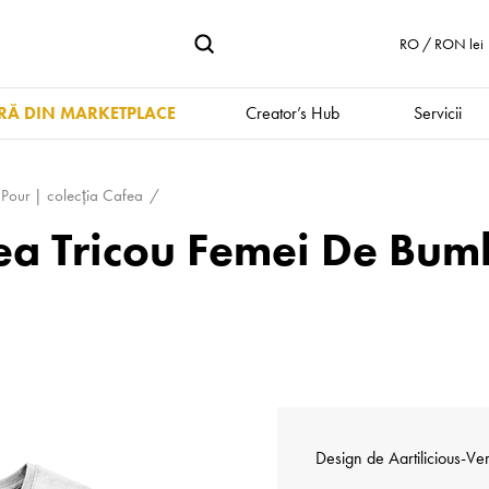
RO / RON lei
Ă DIN MARKETPLACE
Creator’s Hub
Servicii
Pour | colecţia Cafea
fea Tricou Femei De Bu
Design de
Aartilicious-V