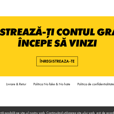
STREAZĂ-ȚI CONTUL GRA
ÎNCEPE SĂ VINZI
ÎNREGISTREAZA-TE
Livrare & Retur
Politica No fake & No hate
Politica de confidentialitate
nță posibilă pe site-ul nostru web. Continuând utilizarea site-ului web, ești de acord