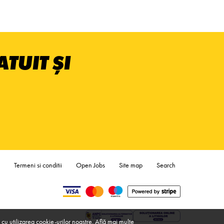
TUIT ȘI
Termeni si conditii
Open Jobs
Site map
Search
 cu utilizarea cookie-urilor noastre.
Află mai multe