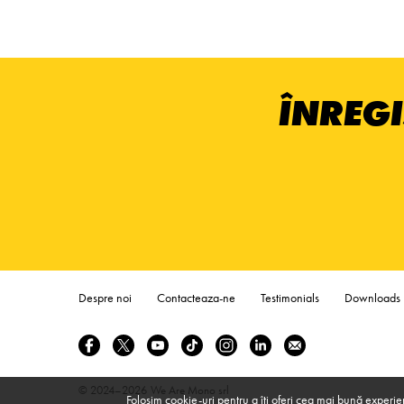
ÎNREGI
Despre noi
Contacteaza-ne
Testimonials
Downloads
© 2024–2026
We Are Mono srl
Folosim cookie-uri pentru a îți oferi cea mai bună experie