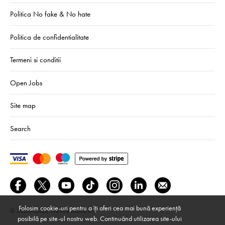
Politica No fake & No hate
Politica de confidentialitate
Termeni si conditii
Open Jobs
Site map
Search
Folosim cookie-uri pentru a îți oferi cea mai bună experiență
© 2024–2026
We Are Mono srl
posibilă pe site-ul nostru web. Continuând utilizarea site-ului