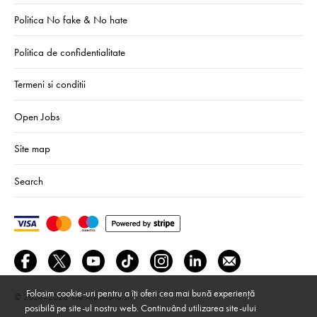
Politica No fake & No hate
Politica de confidentialitate
Termeni si conditii
Open Jobs
Site map
Search
Folosim cookie-uri pentru a îți oferi cea mai bună experiență
© 2024–2026
We Are Mono srl
posibilă pe site-ul nostru web. Continuând utilizarea site-ului