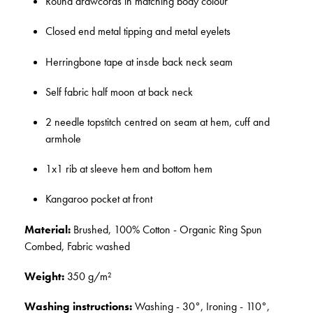
Round drawcords in matching body colour
Closed end metal tipping and metal eyelets
Herringbone tape at insde back neck seam
Self fabric half moon at back neck
2 needle topstitch centred on seam at hem, cuff and
armhole
1x1 rib at sleeve hem and bottom hem
Kangaroo pocket at front
Material:
Brushed, 100% Cotton - Organic Ring Spun
Combed, Fabric washed
Weight:
350 g/m²
Washing instructions:
Washing - 30°, Ironing - 110°,