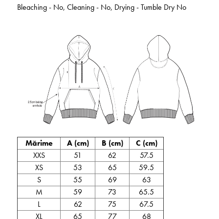
Bleaching - No, Cleaning - No, Drying - Tumble Dry No
Mărime
A (cm)
B (cm)
C (cm)
XXS
51
62
57.5
XS
53
65
59.5
S
55
69
63
M
59
73
65.5
L
62
75
67.5
XL
65
77
68