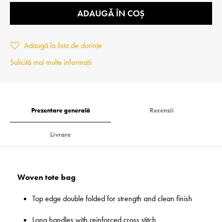
ADAUGĂ ÎN COȘ
Adaugă la lista de dorințe
Solicită mai multe informații
Prezentare generală
Recenzii
Livrare
Woven tote bag
Top edge double folded for strength and clean finish
Long handles with reinforced cross stitch