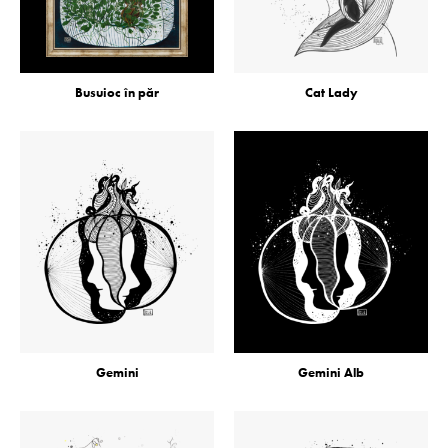
Busuioc în păr
Cat Lady
Gemini
Gemini Alb