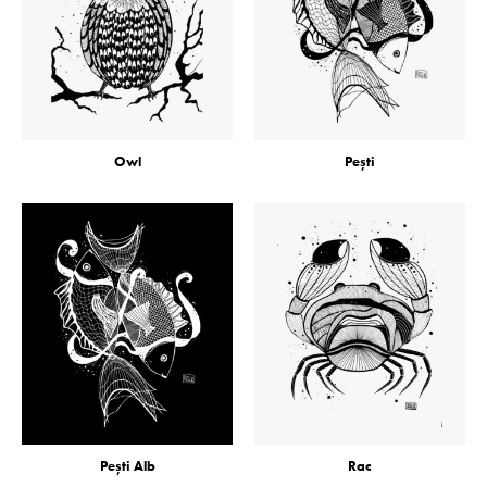
Owl
Pești
Pești Alb
Rac