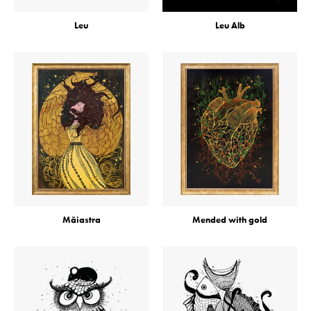
Leu
Leu Alb
Măiastra
Mended with gold